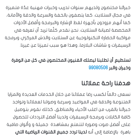
خبرائنا مختصون ولديهم سنوات تدريب وخبرات مهنية عدّة متميزة
في مجال الستلايت. كما يتصفون بالخفة والسرعة والدقة والأمانة،
كما أنهم مزودون بأجهزة لقط الإشارة والبرمجة وأفضل الأدوات
المخصصة لصيانة الستلايت. نحن نقدم كلّما تريد أن تعرفه في
مواكبة الحضارة التكنولوجية عن الستلايت والدش المركزي وبرمجة
الرسيفرات و شاشات البلازما، وهذا هو سبب تميزنا عن غيرنا.
تستطيع أن تطلبنا ليصلك الفنيون المختصون في كل من الوفرة
وخيران والبر
99080506
هدفنا راحة عملائنا
نسعى دائماً لكسب رضا عملائنا من خلال الخدمات العديدة والمزايا
المتنوعة والدقة في المواعيد وسرعة وصولنا لعملائنا وتواجد
خبرائنا بالقرب من اغلب الأحياء والمناطق، كذلك نقوم بتوصيل
كافة الكابلات وبرمجة الرسيفرات ولدينا أفضل الترددات للحصول
على أفضل صوت وصورة لتتمتع بمشاهدة جميلة و وألوان صافية
باهرة بالإضافة إلى أنه
لدينا تردد جميع القنوات الرياضية التي