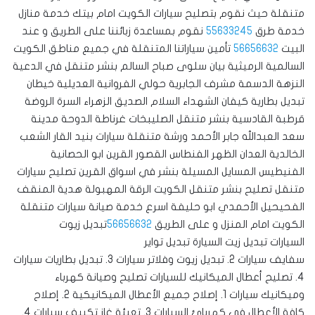
متنقلة حيث نقوم بتصليح سيارات الكويت امام بيتك خدمة منازل
خدمة طرق
55633245
نقوم بمساعدة زبائننا على الطريق و عند
البيت
56656632
تأمين سياراتنا المتنقلة في جميع مناطق الكويت
السالمية الرميثية بيان سلوى صباح السالم بنشر متنقل في الدعية
النزهة الدسمة مشرف الجابرية حولي الفروانية العديلية خيطان
تبديل بطارية كيفان الشهداء السلام الصديق الزهراء السرة الروضة
قرطبة القادسية بنشر متنقل الصليبخات غرناطة الدوحة مدينة
سعد العبدالله جابر الأحمد ورشة متنقلة سيارات بنيد القار الشعب
الخالدية العدان الظهر الفنطاس القصور القرين ابو الحصانية
الفنيطيس المسايل المسيلة بنشر في اسواق القرين تصليح سيارات
متنقل تصليح بنشر متنقل الكويت الرقة المهبولة هدية المنقف
الفحيحيل الأحمدي ابو حليفة اسرع خدمة صيانة سيارات متنقلة
الكويت امام المنزل و على الطريق
56656632
تبديل زيوت
السيارات تبديل زيت السيارة تبديل تواير
سفايف سيارات 2. تبديل زيوت وفلاتر سيارات 3. تبديل بطاريات سيارات
4. تصليح أعطال الميكانيك للسيارات ‎تصليح وصيانة كهرباء
وميكانيك سيارات 1. إصلاح جميع الأعطال الميكانيكية 2. إصلاح
كافة الأعطال في كهربائ السيارات 3. تعبئة غاز تكييف سيارات 4.