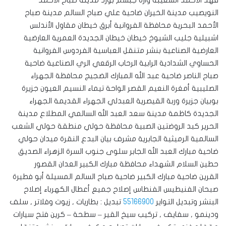
النويصيب مدينة الخيران ضاحية علي صباح السالم مدينة صباح
الأحمد البحرية محافظة الفروانية أبرق خيطان مقاول الأندلس
اشبيلية جليب الشيوخ خيطان خيطان الجديدة العمرية العارضية
العارضية الصناعية بنشر متنقل العباسية الفردوس الفروانية
الحساوي الشدادية الرابية الرحاب الرقعي الري الصناعية ضاحية
صباح الناصر ضاحية عبد الله المبارك الضجيج محافظة الجهراء
الصليبية أمغرة النعيم القصر الواحة تيماء النسيم العيون جزيرة
بوبيان جزيرة وربة القيصرية العبدلي الجهراء القديمة الجهراء
الجديدة كاظمة مدينة سعد العبد الله السالمي المطلاع مدينة
الحرير كبد الروضتين الصبية محافظة حولي منطقة حولي الشعب
السالمية الرميثية الجابرية مشرف بيان البدع النقرة ميدان حولي
ضاحية مبارك العبد الله الجابر سلوى جنوب السرة الزهراء الصديق
حطين السلام الشهداء محافظة مبارك الكبير العدان القصور
القرين ضاحية مبارك الكبير ضاحية صباح السالم المسيلة أبو فطيرة
صبحان الفنيطيس الفنطاس إصلاح جميع أعطال الكهرباء إصلاح
البنشر وتبديل التواير
55166900
تبديل : بطاريات , زيوت وفلاتر , سلف
ودينمو , سفايف , تركيب سيخ القير – سطحة – كرين فتح سيارات