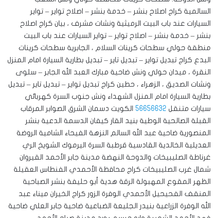
السالمية كراج اصلاح بنشر – خدمة بنشر – اصلاح تواير – تواير
السيارات عند باب البيت الرميثية ونشات مشرف ، بيان كراج اصلاح
بنشر – خدمة بنشر – اصلاح تواير – تواير السيارات عند باب البيت
منطقة حولي سطحات كرينات السلام ، الجابرية سطحات كرينات
البدع كراج تبديل تواير – تبديل تاير – تبديل بطارية السيارة امام المنزل
النقرة ، ميدان حولي ونش ضاحية مبارك العبد الله الجابر – سلوى
ونشات الصديق ، الزهراء ، حطين كراج تبديل تواير – تبديل تاير – تبديل
بطارية السيارة امام المنزل الشهداء ونش جنوب السرة كهربائي
سيارات متنقل
56656632
الكويت دسمان الشرق الصوابر المرقاب
القبلة الصالحية الوطية بنيد القار كيفان الدسمة الدعية بنشر
المنصورية ضاحية عبد الله السالم النزهة الفيحاء الشامية الروضة
العديلية الخالدية القادسية قرطبة السرة اليرموك الشويخ الري
غرناطة الصليبيخات والدوحة النهضة مدينة جابر الأحمد القيروان
شمال غرب الصليبيخات كراج محافظة الأحمدي الفنطاس العقيلة
الظهر المقوع المهبولة الرقة هدية أبو حليفة بنشر الصباحية
المنقف الفحيحيل الأحمدي الوفرة الزور كراج الخيران ميناء عبد
الله الوفرة الزراعية بنيدر الجليعة الضباعية ضاحية جابر العلي ضاحية
فهد الأحمد الشعيبة واره جبسم بورد مدينة صباح الأحمد