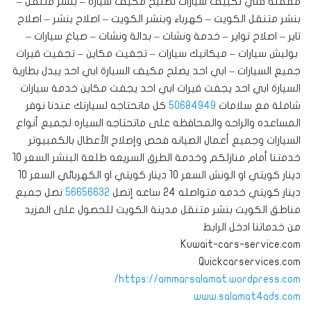
مقفله فني تكييف سيارات تصليح مكيف سيارة – بنشر متنقل –
بنشر متنقل الكويت – كهرباء وبنشر الكويت – اصلاح بنشر – اصلاح
تاير – اصلاح تواير – خدمة ونشات – بدالة ونشات – صباغ سيارات –
بوليش سيارات – ميكانيك سيارات – تجفيت مكاين – تجفيت قيرات
جميع السيارات – ابي احد يصلح مكيف السيارة ابي احد يبدل بطارية
السيارة ابي احد يجفت قيرات ابي احد يجفت مكاين خدمة سيارات
شاملة مع سلامات
50684949
كل ماتحتاجه لسيارتك عندنا نوفر
المساعده والراحه والمحافظه على ماتحتاجه السياره لجميع أنواع
السيارات وجميع أعمال الصيانه فحص وإصلاح الأعطال بالكمبيوتر
خدمتنا أمام منازلكم وخدمة الطرق السريعه طلعة البنشر السعر 10
دينار كويتي او الونش السعر 10 دينار كويتي او الكهربائي السعر 10
دينار كويتي خدمه متواصله 24 ساعه إتصل
56656632
نصل جميع
مناطق الكويت بنشر متنقل مدينة الكويت للحصول على المزيد
من خدماتنا ادخل الرابط
Kuwait-cars-service.com
Quickcarservices.com
https://ammarsalamat.wordpress.com/
www.salamat4ads.com