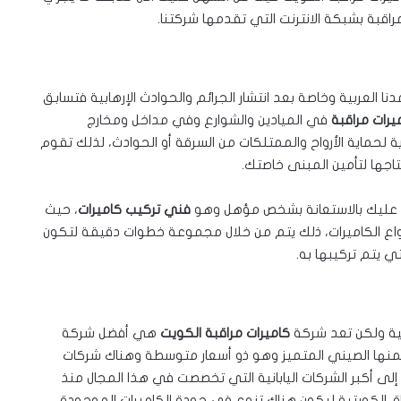
اقبة بشبكة الانترنت التي تقدمها شركتنا.
العربية وخاصة بعد انتشار الجرائم والحوادث الإرهابية فتسابق
يرات مراقبة
في الميادين والشوارع وفي مداخل ومخارج
ة لحماية الأرواح والممتلكات من السرقة أو الحوادث، لذلك تقوم
اجها لتأمين المبنى خاصتك.
ت عليك بالاستعانة بشخص مؤهل وهو
فني تركيب كاميرات
، حيث
نواع الكاميرات، ذلك يتم من خلال مجموعة خطوات دقيقة لتكون
ي يتم تركيبها به.
لية ولكن تعد شركة
كاميرات مراقبة الكويت
هي أفضل شركة
 فمنها الصيني المتميز وهو ذو أسعار متوسطة وهناك شركات
 إلى أكبر الشركات اليابانية التي تخصصت في هذا المجال منذ
ق الكويتية ليكون هناك تنوع في جودة الكاميرات الموجودة