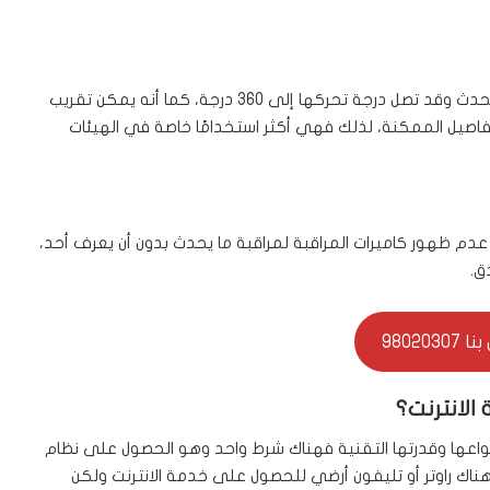
وهي كاميرات تتحرك في زوايا مختلفة وتلتقط كل ما يحدث وقد تصل درجة تحركها إلى 360 درجة، كما أنه يمكن تقريب
ة أدق التفاصيل الممكنة، لذلك فهي أكثر استخدامًا خاصة في الهيئات
م ظهور كاميرات المراقبة لمراقبة ما يحدث بدون أن يعرف أحد،
ق.
9802030
الانترنت؟
واعها وقدرتها التقنية فهناك شرط واحد وهو الحصول على نظام
 هناك راوتر أو تليفون أرضي للحصول على خدمة الانترنت ولكن