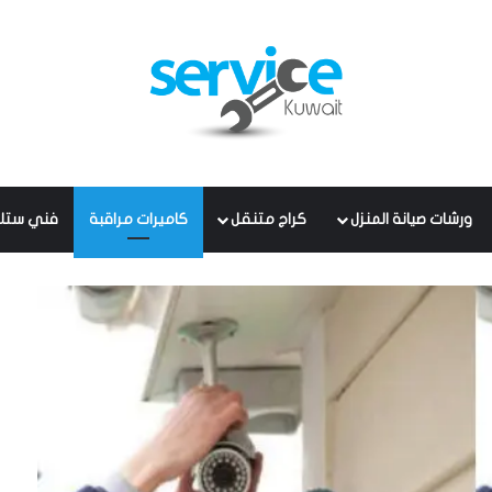
ورشات صيانة المنزل
كراج متنقل
كاميرات مراقبة
فني ستل