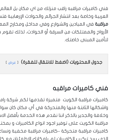
فني كاميرات مراقبه راقب منزلك من اي مكان بل العالم
العربية وخاصة بعد انتشار الجرائم والحوادث الإرهابية
مراقبة
في الميادين والشوارع وفي مداخل ومخارج الممتل
الأرواح والممتلكات من السرقة أو الحوادث، لذلك تقوم 
لتأمين المبنى خاصتك.
جدول المحتويات (اضغط للانتقال للفقرة)
عرض
فني كاميرات مراقبه
كاميرات مراقبة الكويت متميزة تقدمها لكم شركة رام
واشكالها الثابتة منها والمتحركة في أي مكان كان سواء
وخلافة والجدير بالذكر اننا نقدم هذه الخدمة بأفضل الا
مراقبة الكويت على توفير اجود انواع الكاميرات و بمختل
كاميرات مراقبة متحركة –كاميرات مراقبة مخفية ونساعد
الذي يريد تركيب الكاميرات له، بإمكانك الاطمئنان مع ك