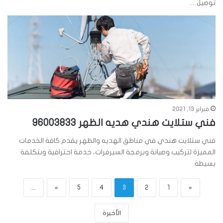
توصيل…
فبراير 13, 2021
فني ستلايت هندي هديه الظهر 96003833
فني ستلايت هندي في مناطق الهديه والظهر يقدم كافة الخدمات
المميزة لتركيب وصيانة وبرمجة السيرفرات، خدمة احترافية وبتكلفة
بسيطة.
...
»
5
4
3
2
1
«
الأخيرة