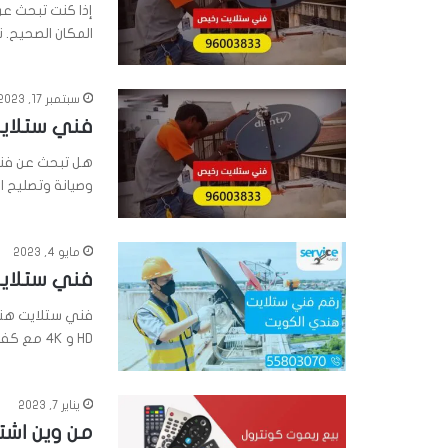
إذا كنت تبحث ع
المكان الصحيح.
سبتمبر 17, 2023
فني ستلايت ه
هل تبحث عن فني
وصيانة وتصليح ال
مايو 4, 2023
فني ستلايت ه
فني ستلايت هندي
HD و 4K مع كفاله تركيب مركزي وعادي…
يناير 7, 2023
من وين اشت