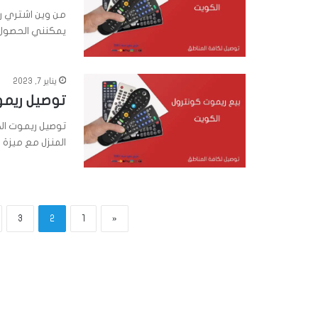
من وين اشتري ر
يمكنني الحصول
يناير 7, 2023
توصيل ريم
توصيل ريموت الك
المنزل مع ميزة
3
2
1
«