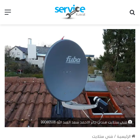
بحث عن
الق
فني ستلايت هندي جابر الاحمد سعد العبد الله 99080506
الرئيسية
/
فني ستلايت