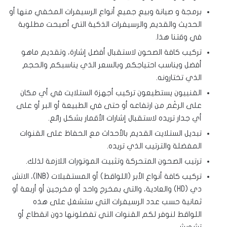
برمجة و صيانة وبيع جميع أنواع الرسيفرات المخفي منها أو
الحديث والقديم والرسيفرات الذكية التي أصبحت مطلوبة
في وقتنا هذا.
تركيب كافة الصحون لاستقبال أفضل إشارة، وتقديم ماهو
أفضل ويناسب احتياجكم وبالسعر الذي يناسبكم والحجم
الذي تختارونه.
الفنييون يستطيعون تركيب أجهزة الستلايت في أي مكان
على الرغْم من ارتفاعه أو حتى في الطبيعة أو البر أو على
أي جدار تريده لاستقبال إشارات الأقمار بشكل رائع.
تبديل الستلايت القديم بالأحداث مع الحفاظ على القنوات
المفضلة والترتيب الذي تريده.
ترتيب الصحون المتحركة وتثبيت الموتورات اللازمة لذلك.
تركيب كافة أنواع الأبر (اللواقط) أو المستقبلات (lNB)، الاتش
دي (HD) والعادية، والتي بمخرج واحد أو مخرجين أو أربعة أو
ثمانية حسب عدد الرسيفرات التي ستشغل على هذه
اللواقط لنوفر لكم القنوات التي تفضلونها دون انقطاع أو