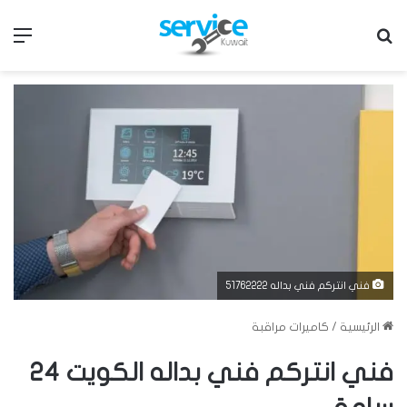
بحث عن
الق
فني انتركم فني بداله 51762222
الرئيسية
/
كاميرات مراقبة
فني انتركم فني بداله الكويت 24