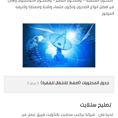
الصحون المثقبة – والصحون الفايبر – والصحون الالومنيوم وهى
من افضل انواع الصحون وتكون ملساء وثابتة وممتازة ولاترقه
الموتور
جدول المحتويات (اضغط للانتقال للفقرة)
عرض
تصليح ستلايت
لدينا فى شركة تركيب ستلايت بالكويت فريق عمل من