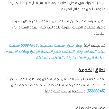
لتيسير أمورك في مكان الحادثة، وهذا ما سيقلل عليك التكاليف
والوقت المهدور خلال الصيانة.
اتصل بنا وسيقوم فريق من الفنيين بالقدوم إلى مكان سيارتك،
وإجراء عمليات الصيانة اللازمة للدواليب حتى تعود السيارة إلى
الطريق.
قد يهمك أيضاً:
ونش خيران سطحة الفحيحيل 50684949 سطحة
ميناء العبدالله ونش المنقف بنيدر الجليعة الوفرة ونشات الاحمدي
سطحة كرين الصباحية ونش الفنطاس العقيلة
نطاق الخدمة
نقدم خدمات البنشر المتنقل لجميع مدن ومناطق الكويت، لدينا
ورشات متنقلة تغطي جميع المناطق، أينما دعت الحاجة اتصل
(
55633245
) وستجدنا قريبين منك دائماً.
مقالات ذات صلة