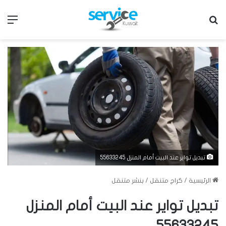
بحث عن
الق
تبديل تواير عند البيت أمام المنزل 55633245
الرئيسية
/
كراج متنقل
/
بنشر متنقل
تبديل تواير عند البيت أمام المنزل
55633245