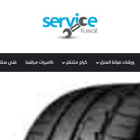
ورشات صيانة المنزل
كراج متنقل
كاميرات مراقبة
فني ستل