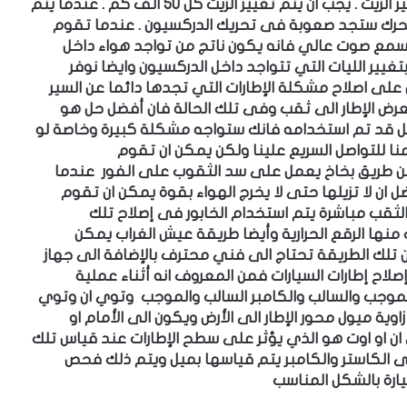
 الزيت
.
يجب ان يتم تغيير الزيت كل 50 الف كم
.
عندما يتم
لمحرك ستجد صعوبة فى تحريك الدركسيون
.
عندما تقوم
سمع صوت عالي فانه يكون ناتج من تواجد هواء داخل
غيير الليات التي تتواجد داخل الدركسيون وايضا نوفر
على اصلاح مشكلة الإطارات التي تجدها دائما عن السير
عرض الإطار الى ثقب وفى تلك الحالة فان أفضل حل هو
لفعل قد تم استخدامه فانك ستواجه مشكلة كبيرة وخاصة لو
ا للتواصل السريع علينا ولكن يمكن ان تقوم
ن طريق بخاخ يعمل على سد الثقوب على الفور
عندما
ن لا تزيلها حتى لا يخرج الهواء بقوة
يمكن ان تقوم
لثقب مباشرة
يتم استخدام الخابور فى إصلاح تلك
منها الرقع الحرارية وأيضا طريقة عيش الغراب
يمكن
ان تلك الطريقة تحتاج الى فني محترف بالإضافة الى جهاز
اح إطارات السيارات فمن المعروف انه أثناء عملية
الموجب والسالب والكامبر السالب والموجب وتوي ان وتوي
اوية ميول محور الإطار الى الأرض ويكون الى الأمام او
ان او اوت هو الذي يؤثر على سطح الإطارات
عند قياس تلك
لى الكاستر والكامبر يتم قياسها بميل ويتم ذلك فحص
يارة بالشكل المناسب