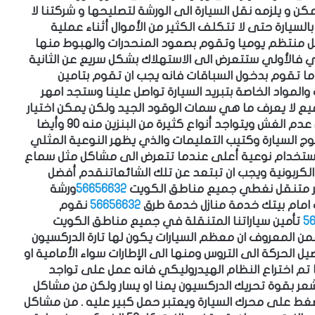
مكن
و يلزمه نقل السيارة الى ا
لورشة لتصليحها و شركتنا لا
السيارة حتى لا تتكلف الكثير من الأموال أثناء عملية
كل منتظم يوميا وتقوم بصعود المنحدرات والهبوط منها
 فالأولي ستتعرض الى الاستهلاك بشكل سريع عن الثانية
ما تقوم بدخول السباقات فانه يجب ان تقوم بتامين
والمواد الخاصة بتبريد السيارة تواصل علينا وستجد امهر
ع لا يعرف ما هي سمات الوقود الجيد ولكن يمكن اختيار
محطة وقد على درجة عالية من الجودة وستضمن عدم الغش ويتواجد أنواع كثيرة من البنزين منه 90 وأيضا
تالوج السيارة وكتيب التعليمات والذي يظهر النوعية المثلي
 استخدام نوعية أعلى عندما تتعرض الى مشاكل مثل سماع
كربونية ويجب ان تبتعد عن تلك الشائعات
نقدم أفضل
ر متنقل نغطي جميع مناطق الكويت
56656632
ورشة
 امام بيتك خدمة منازل خدمة طرق
56656632
نقوم
5
تأمين سياراتنا المتنقلة في جميع مناطق الكويت
من المعروف ان معظم السيارات يكون لها تارة الدركسيون
الحركة الى التروس ومنها الى الإطارات سواء الأمامية او
 تم اختراع النظام الهيدروليكي فانه عمل على تواجد
عر بقوة تحريك الدركسيون يمنا او يسار ولكن من مشاكل
غط على محرك السيارة ويعتبر حمل كبير عليه
.
من مشاكل