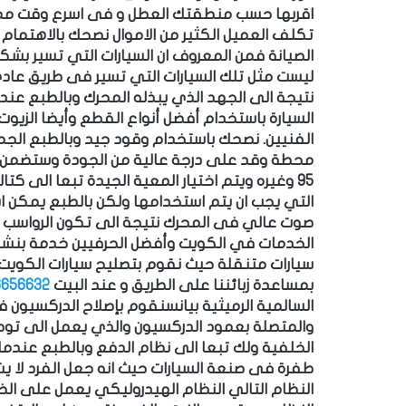
اقربها حسب
منطقتك العطل و فى اسرع وقت م
تكلف العميل الكثير من الاموال
نصحك بالاهتمام ب
الصيانة فمن المعروف ان السيارات التي تسير بش
ليست مثل تلك السيارات التي تسير فى طريق عادي
نتيجة الى الجهد الذي يبذله المحرك وبالطبع عند
السيارة باستخدام أفضل أنواع القطع وأيضا الزيوت 
الفنيين.
نصحك باستخدام وقود جيد وبالطبع الجمي
95 وغيره ويتم اختيار المعية الجيدة تبعا الى ك
التي يجب ان يتم استخدامها ولكن بالطبع يمكن
صوت عالي فى المحرك نتيجة الى تكون الرواسب ال
الخدمات في الكويت وأفضل الحرفيين خدمة بنش
سيارات متنقلة حيث نقوم بتصليح سيارات الكويت
بمساعدة زبائننا على الطريق و عند البيت
6656632
السالمية الرميثية بيان
سنقوم
بإصلاح الدركسيون ف
والمتصلة بعمود الدركسيون والذي يعمل الى توصيل 
الخلفية ولك تبعا الى نظام الدفع وبالطبع عندما
طفرة فى صنعة السيارات حيث انه جعل الفرد لا يش
النظام التالي
النظام الهيدروليكي يعمل على الض