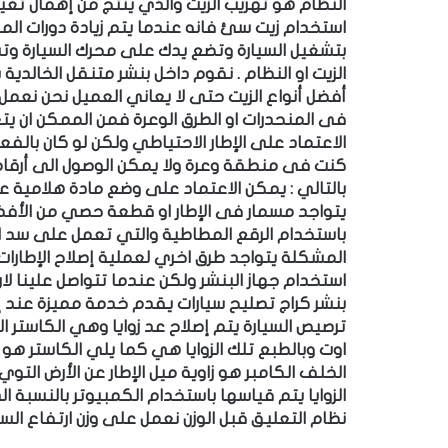
النظام هو تهريب الزيت والذي ينتج من إهمال تغيير
استخدام زيت سئ فانه عندما يتم زيادة دورات ا
بتشغيل السيارة وتضع يدك على محرك السيارة وت
الزيت او النظام
.
نقوم داخل بنشر متنقل الخالدية بت
أفضل أنواع الزيت حتى لا يعاني العميل نحن
نعمل 
فى المنحدرات او الطرق الوعرة فمن الممكن ان يت
الاعتماد على الإطار الاحتياطي ولكن لو كان با
كنت فى منطقة وعرة ولا يمكن الوصول الى أرقامن
بالتالي
:
يمكن الاعتماد على وضع مادة هلامية ع
يتواجد مسمار فى الإطار او قطعة حصي من الأفضل ا
باستخدام الرقع المطاطية والتي تعمل على سد ا
المشكلة
يتواجد طرق اخري لعملية إصلاح الإطارات 
استخدام جهاز البنشر ولكن عندما تتواصل علينا ل
بنشر
كراج تصليح سيارات
يقدم خدمة مميزة عند إصل
ترصيص السيارة يتم إصلاح عد زوايا وهي الكاستر 
اوت وبالطبع تلك الزوايا هي كما يلي
الكاستر هو ز
الخلف
الكامبر هو زاوية ميل الإطار عن الأرض
التوي 
الزوايا يتم قياسها باستخدام الكمبيوتر
بالنسبة ا
نظام التعليق قبل الوزن
نعمل على وزن ارتفاع الس