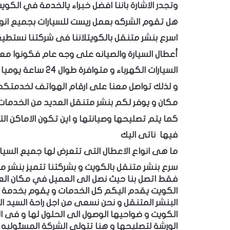
وتجدر الاشارة باننا افضل خبراء يالخدمة في الكوي
هل تقوم الشركه بعمل ريست للسيارات بجميع انوا
اسرع بنشر متنقل بالكويتلاننا فى شركتنا نستطي
أعطال السيارة والصيانه على وجه عام فكونوا مع
السيارات الكهرباء و متوافرة طوال 24 ساعة يوميا بسرعة ودقة عالية
و لذلك تواصل معنا على ارقام الهواتف لخدمتك
مكان و يوفر لكم بنشر متنقل العديد من الخدما
كما يتم تصليحها وصيانتها و اين تكون الاماكن ال
فيها ناتى اليك
ما هى انواع الاعطال التى تتعرض لها جميع السيا
سرع بنشر متنقل بالكويت و بشركتنا تتميز بنشر م
فقط اتصل بنا حيث نصل الى
العميل في مكان الع
الكويت يقدم اليكم كل الخدمات و يقوم بخدمة ج
البنشر المتنقل و نحن
نسعى من اجل راحة السيد ال
الكويت و ضواحيها
الوصول الى الحلول لها و فى ا
الورشة لتصليحها و هنا تتولى الشركة المسئوليه