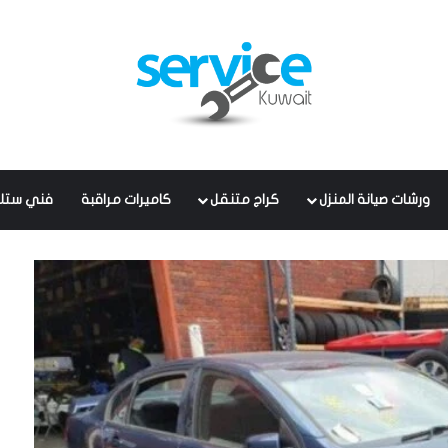
ورشات صيانة المنزل
كراج متنقل
كاميرات مراقبة
فني ستل