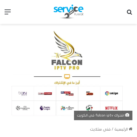
بحث عن
الق
اشتراك falcon iptv في الكويت
الرئيسية
/
فني ستلايت