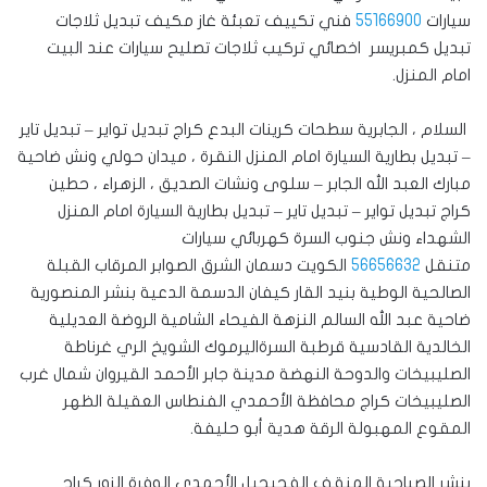
سيارات
55166900
فني تكييف تعبئة غاز مكيف تبديل ثلاجات
تبديل كمبريسر اخصائي تركيب ثلاجات تصليح سيارات عند البيت
امام المنزل.
السلام ، الجابرية سطحات كرينات البدع كراج تبديل تواير – تبديل تاير
– تبديل بطارية السيارة امام المنزل النقرة ، ميدان حولي ونش ضاحية
مبارك العبد الله الجابر – سلوى ونشات الصديق ، الزهراء ، حطين
كراج تبديل تواير – تبديل تاير – تبديل بطارية السيارة امام المنزل
الشهداء ونش جنوب السرة كهربائي سيارات
متنقل
56656632
الكويت دسمان الشرق الصوابر المرقاب القبلة
الصالحية الوطية بنيد القار كيفان الدسمة الدعية بنشر المنصورية
ضاحية عبد الله السالم النزهة الفيحاء الشامية الروضة العديلية
الخالدية القادسية قرطبة السرةاليرموك الشويخ الري غرناطة
الصليبيخات والدوحة النهضة مدينة جابر الأحمد القيروان شمال غرب
الصليبيخات كراج محافظة الأحمدي الفنطاس العقيلة الظهر
المقوع المهبولة الرقة هدية أبو حليفة.
بنشر الصباحية المنقف الفحيحيل الأحمدي الوفرة الزور كراج