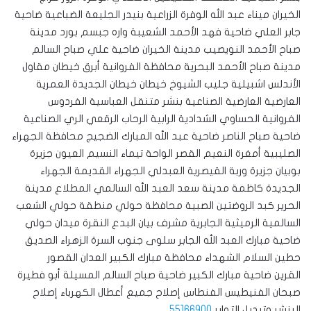
الخيران ميناء عبد الله الوفرة الزراعية بنيدر الجليعة الضباعية ضاحية
جابر العلي ضاحية فهد الأحمد الشعيبة واره جبسم بورد مدينة
صباح الأحمد النويصيب مدينة الخيران ضاحية علي صباح السالم
مدينة صباح الأحمد البحرية محافظة الفروانية أبرق خيطان مقاول
الأندلس اشبيلية جليب الشيوخ خيطان خيطان الجديدة العمرية
العارضية العارضية الصناعية بنشر متنقل العباسية الفردوس
الفروانية الحساوي الشدادية الرابية الرحاب الرقعي الري الصناعية
ضاحية صباح الناصر ضاحية عبد الله المبارك الضجيج محافظة الجهراء
الصليبية أمغرة النعيم القصر الواحة تيماء النسيم العيون جزيرة
بوبيان جزيرة وربة القيصرية العبدلي الجهراء القديمة الجهراء
الجديدة كاظمة مدينة سعد العبد الله السالمي المطلاع مدينة
الحرير كبد الروضتين الصبية محافظة حولي منطقة حولي الشعب
السالمية الرميثية الجابرية مشرف بيان البدع النقرة ميدان حولي
ضاحية مبارك العبد الله الجابر سلوى جنوب السرة الزهراء الصديق
حطين السلام الشهداء محافظة مبارك الكبير العدان القصور
القرين ضاحية مبارك الكبير ضاحية صباح السالم المسيلة أبو فطيرة
صبحان الفنيطيس الفنطاس إصلاح جميع أعطال الكهرباء إصلاح
البنشر وتبديل التواير
55166900
.