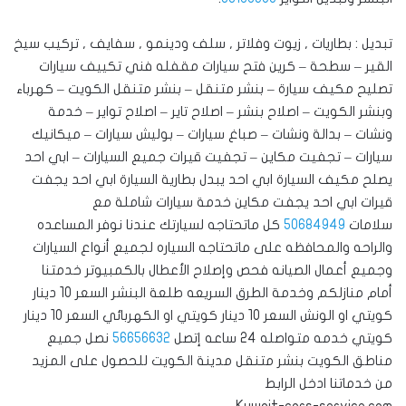
تبديل : بطاريات , زيوت وفلاتر , سلف ودينمو , سفايف , تركيب سيخ
القير – سطحة – كرين فتح سيارات مقفله فني تكييف سيارات
تصليح مكيف سيارة – بنشر متنقل – بنشر متنقل الكويت – كهرباء
وبنشر الكويت – اصلاح بنشر – اصلاح تاير – اصلاح تواير – خدمة
ونشات – بدالة ونشات – صباغ سيارات – بوليش سيارات – ميكانيك
سيارات – تجفيت مكاين – تجفيت قيرات جميع السيارات – ابي احد
يصلح مكيف السيارة ابي احد يبدل بطارية السيارة ابي احد يجفت
قيرات ابي احد يجفت مكاين خدمة سيارات شاملة مع
سلامات
50684949
كل ماتحتاجه لسيارتك عندنا نوفر المساعده
والراحه والمحافظه على ماتحتاجه السياره لجميع أنواع السيارات
وجميع أعمال الصيانه فحص وإصلاح الأعطال بالكمبيوتر خدمتنا
أمام منازلكم وخدمة الطرق السريعه طلعة البنشر السعر 10 دينار
كويتي او الونش السعر 10 دينار كويتي او الكهربائي السعر 10 دينار
كويتي خدمه متواصله 24 ساعه إتصل
56656632
نصل جميع
مناطق الكويت بنشر متنقل مدينة الكويت للحصول على المزيد
من خدماتنا ادخل الرابط
Kuwait-cars-service.com