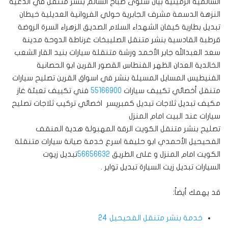
السالمية الرميثية بيان سلوى صباح السالم بنشر متنقل في الدعية
النزهة الدسمة مشرف الجابرية حولي الفروانية العديلية خيطان
تبديل بطارية كيفان الشهداء السلام الصديق الزهراء السرة الروضة
قرطبة القادسية بنشر متنقل الصليبخات غرناطة الدوحة مدينة
سعد العبدالله جابر الأحمد ورشة متنقلة سيارات بنيد القار الشعب
الخالدية العدان الظهر الفنطاس القصور القرين ابو الحصانية
الفنيطيس المسايل المسيلة بنشر في اسواق القرين تصليح سيارات
متنقل أخصائي تكييف سيارات
55166900
فني تكييف تعبئة غاز
مكيف تبديل ثلاجات تبديل كمبريسر اخصائي تركيب ثلاجات تصليح
سيارات عند البيت امام المنزل
تصليح بنشر متنقل الكويت الرقة المهبولة هدية المنقف
الفحيحيل الأحمدي ابو حليفة اسرع خدمة صيانة سيارات متنقلة
الكويت امام المنزل و على الطريق
56656632
تبديل زيوت
السيارات تبديل زيت السيارة تبديل تواير .
قد يهمك أيضاً:
خدمة بنشر متنقل الفحيحيل 24