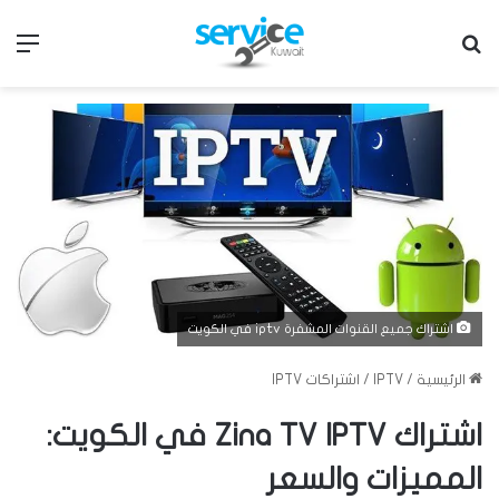
بحث عن
الق
اشتراك جميع القنوات المشفرة iptv في الكويت
الرئيسية
/
IPTV
/
اشتراكات IPTV
اشتراك Zina TV IPTV في الكويت:
المميزات والسعر