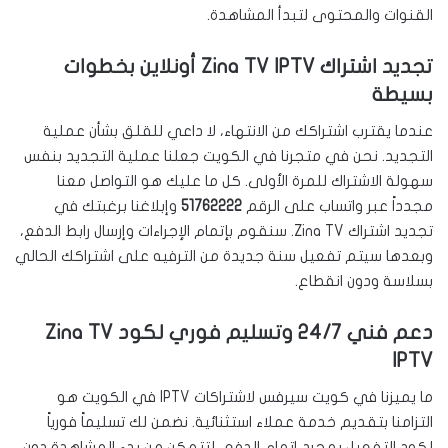
القنوات والمحتوى لتبدأ المشاهدة.
تجديد اشتراك Zina TV IPTV أونلاين بخطوات
بسيطة
عندما يقترب اشتراكك من الانتهاء، لا داعي للقلق بشأن عملية
التجديد. نحن في متجرنا في الكويت جعلنا عملية التجديد بنفس
سهولة الاشتراك للمرة الأولى. كل ما عليك هو التواصل معنا
مجدداً عبر واتساب على الرقم
51762222
وإبلاغنا برغبتك في
تجديد اشتراك Zina TV. سنقوم بإتمام الإجراءات وإرسال رابط الدفع،
وبعدها سيتم تفعيل سنة جديدة من الترفيه على اشتراكك الحالي
بسلاسة ودون انقطاع.
دعم فني 24/7 وتسليم فوري لكود Zina TV
IPTV
ما يميزنا في كويت سيرفس لاشتراكات IPTV في الكويت هو
التزامنا بتقديم خدمة عملاء استثنائية. نضمن لك تسليماً فورياً
لكود التفعيل بمجرد إتمام الدفع، لتتمكن من بدء المشاهدة دون