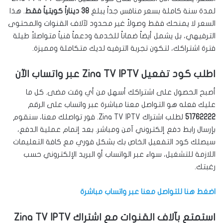
لمدة سنة كاملة بسعر منافس جداً يبلغ
38 ديناراً كويتياً فقط
. هذا
السعر لا يمنحك فقط وصولاً غير محدود لآلاف القنوات والمحتوى
الترفيهي، بل يشمل أيضاً ضماناً للخدمة ودعماً فنياً متواصلاً طيلة
فترة اشتراكك، لتكون تجربة الترفيه لديك متكاملة ومميزة.
اطلب كود تفعيل Zina TV IPTV عبر واتساب الآن
أصبح الحصول على اشتراكك أسهل من أي وقت مضى. كل ما
عليك فعله هو التواصل معنا مباشرة عبر واتساب على الرقم
51762222
لطلب اشتراك Zina TV IPTV. فور تواصلك معنا، سنقوم
بإرسال رابط دفع إلكتروني آمن ومباشر. بعد إتمام عملية الدفع،
سيصلك كود التفعيل الخاص بك بشكل فوري مع كافة التعليمات
اللازمة للتشغيل، سواء عبر الواتساب أو البريد الإلكتروني حسب
رغبتك.
اضغط هنا للتواصل معنا عبر واتساب مباشرة
استمتع بآلاف القنوات مع اشتراك Zina TV IPTV