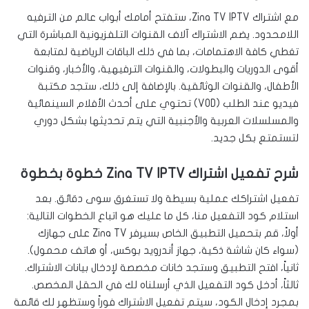
مع اشتراك Zina TV IPTV، ستفتح أمامك أبواب عالم من الترفيه
اللامحدود. يضم الاشتراك آلاف القنوات التلفزيونية المباشرة التي
تغطي كافة الاهتمامات، بما في ذلك الباقات الرياضية لمتابعة
أقوى الدوريات والبطولات، والقنوات الترفيهية، والأخبار، وقنوات
الأطفال، والقنوات الوثائقية. بالإضافة إلى ذلك، ستجد مكتبة
فيديو عند الطلب (VOD) تحتوي على أحدث الأفلام السينمائية
والمسلسلات العربية والأجنبية التي يتم تحديثها بشكل دوري
لتستمتع بكل جديد.
شرح تفعيل اشتراك Zina TV IPTV خطوة بخطوة
تفعيل اشتراكك عملية بسيطة ولا تستغرق سوى دقائق. بعد
استلام كود التفعيل منا، كل ما عليك هو اتباع الخطوات التالية:
أولاً، قم بتحميل التطبيق الخاص بسيرفر Zina TV على جهازك
(سواء كان شاشة ذكية، جهاز أندرويد بوكس، أو هاتف محمول).
ثانياً، افتح التطبيق وستجد خانات مخصصة لإدخال بيانات الاشتراك.
ثالثاً، أدخل كود التفعيل الذي أرسلناه لك في الحقل المخصص.
بمجرد إدخال الكود، سيتم تفعيل الاشتراك فوراً وستظهر لك قائمة