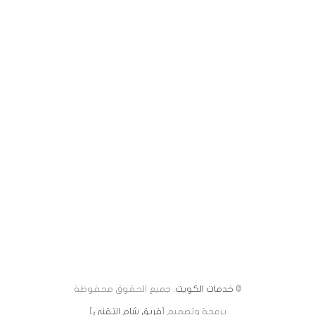
©
خدمات الكويت
. جميع الحقوق محفوظة
برمجة وتصميم [
فريق شام التقني
]