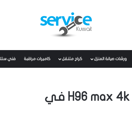
ورشات صيانة المنزل
كراج متنقل
كاميرات مراقبة
فني ستل
شراء رسيفر H96 max 4k Ultra HD في