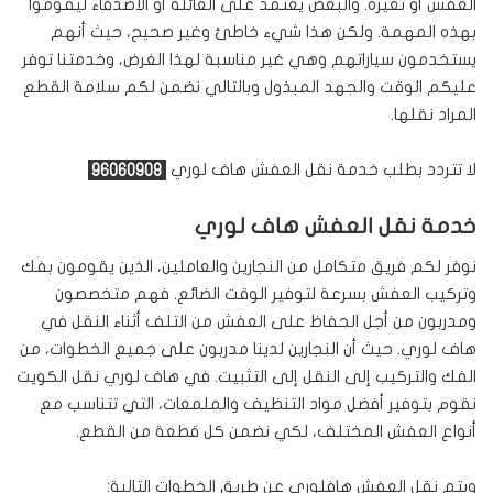
العفش أو تغيره. والبعض يعتمد على العائلة أو الأصدقاء ليقوموا
بهذه المهمة. ولكن هذا شيء خاطئ وغير صحيح، حيث أنهم
يستخدمون سياراتهم وهي غير مناسبة لهذا الغرض، وخدمتنا توفر
عليكم الوقت والجهد المبذول وبالتالي نضمن لكم سلامة القطع
المراد نقلها.
لا تتردد بطلب خدمة نقل العفش هاف لوري
96060908
خدمة نقل العفش هاف لوري
نوفر لكم فريق متكامل من النجارين والعاملين، الذين يقومون بفك
وتركيب العفش بسرعة لتوفير الوقت الضائع. فهم متخصصون
ومدربون من أجل الحفاظ على العفش من التلف أثناء النقل في
هاف لوري. حيث أن النجارين لدينا مدربون على جميع الخطوات، من
الفك والتركيب إلى النقل إلى التثبيت. في هاف لوري نقل الكويت
نقوم بتوفير أفضل مواد التنظيف والملمعات، التي تتناسب مع
أنواع العفش المختلف، لكي نضمن كل قطعة من القطع.
ويتم نقل العفش هافلوري عن طريق الخطوات التالية: