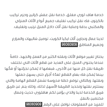
خدمة هاف لوري مغلق، خدمة نقل عفش كراتين وحزم تركيب
بالكرتون، فك نقل تركيب تغليف جميع أنواع الأثاث المنزلي
والمكتبي بدقة وعناية نقل أثاث داخل المنزل ترتيب وتغليف.
لدينا عمال ونجارين أثاث ايكيا الكويت، توصيل شاليهات والمزارع
وجميع المناطق
96060908
يحتاج تغيير موقع الأثاث ونقله الكثير من العمل والجهد، خاصةً
عندما يحتوي المنزل على العديد من قطع الأثاث التي تختلف
طريقة نقل كل منها عن الأخرى، فبعضها لا يُمكن تجزئتها أو فكّها
بينما يُمكن فك بعض القطع لعدّة أجزاءٍ حتى يسهل حملها
ونقلها، وبالتالي توضع خطة مدروسة تشمل القطع الهامة والتي
يستلزم نقلها وتحديد الطريقة الأسهل لذلك، وذلك يتم عن طريق
فريق الخدمة لدينا والذي يؤمن لكم هافلوري حديث وعمال
مختصين بالنقل.
للمزيد من المعلومات تواصل على الرقم
96060908