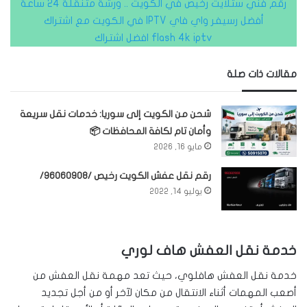
رقم فني ستلايت رخيص في الكويت .. ورشة متنقلة 24 ساعة
أفضل رسيفر واي فاي IPTV في الكويت مع اشتراك
flash 4k iptv افضل اشتراك
مقالات ذات صلة
شحن من الكويت إلى سوريا: خدمات نقل سريعة
وأمان تام لكافة المحافظات 📦
مايو 16, 2026
رقم نقل عفش الكويت رخيص /96060908/
يوليو 14, 2022
خدمة نقل العفش هاف لوري
خدمة نقل العفش هافلوي، حيث تعد مهمة نقل العفش من
أصعب المهمات أثناء الانتقال من مكان لآخر أو من أجل تجديد