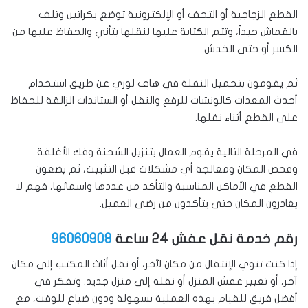
القطع الزجاجية أو التحف أو الإلكترونية توضع بكراتين وتلف
بالقماش جيداً، وتتم الكتابة عليها لنقلها بتأني والحفاظ عليها من
الكسر أو حتى الخدش.
ثم يقومون بتحميل النقلة في هاف لوري عن طريق استخدام
أحدث المعدات كالونشات للرفع والنقل أو الستاندات الزالقة للحفاظ
على القطع أثناء نقلها.
في المرحلة التالية يقوم العمال بتنزيل الشحنة وفك الأغلفة
وفحص المكان ومعالجة أي مشكلات قبل التثبيت، ثم يضعون
القطع في الأماكن المناسبة والتأكد من عددها واسمائها، فهم لا
يغادرون المكان حتى يتأكدون من رضى العميل.
رقم خدمة نقل عفش 24 ساعة
96060908
إذا كنت تنوي الإنتقال من مكان لآخر، أو نقل أثاث المكتب إلى مكان
آخر، أو تغيير عفش المنزل أو نقله إلى منزل جديد. وتفكر في
أفضل فريق للقيام بهذه العملية بسهولة ودون ضياع للوقت، مع