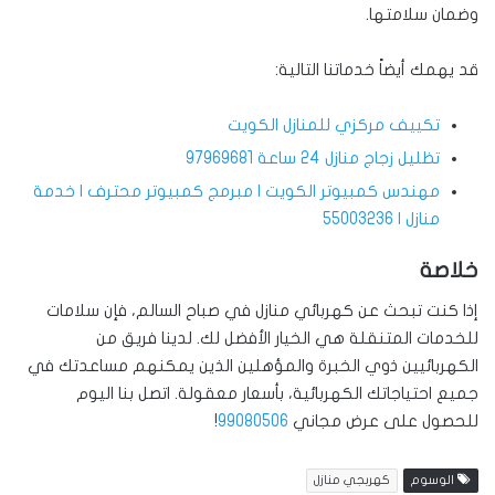
وضمان سلامتها.
قد يهمك أيضاً خدماتنا التالية:
تكييف مركزي للمنازل الكويت
تظليل زجاج منازل 24 ساعة 97969681
مهندس كمبيوتر الكويت | مبرمج كمبيوتر محترف | خدمة
منازل | 55003236
خلاصة
إذا كنت تبحث عن كهربائي منازل في صباح السالم، فإن سلامات
للخدمات المتنقلة هي الخيار الأفضل لك. لدينا فريق من
الكهربائيين ذوي الخبرة والمؤهلين الذين يمكنهم مساعدتك في
جميع احتياجاتك الكهربائية، بأسعار معقولة. اتصل بنا اليوم
للحصول على عرض مجاني
99080506
!
الوسوم
كهربجي منازل