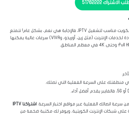
لاشتراك 51762222
إذا كنت في الكويت وتتساءل هل الإنترنت المنزلي في الكويت مناسب لتشغيل IPTV، فالإجابة هي نعم، بشكل عام! تتمتع
الكويت ببنية تحتية قوية للإنترنت، وتوفر الشركات المزودة لخدمات الإنترنت (مثل زين، أوريدو، وVIVA) سرعات عالية يمكنها
خر.
ي منطقتك على السرعة الفعلية التي تصلك.
اشتراكنا IPTV
على شبكات الإنترنت الكويتية، ويوفر لك مكتبة ضخمة من