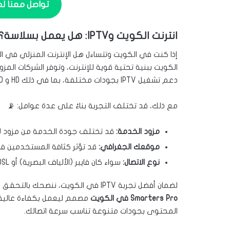
تواصل معنا لطلب ا
انترنت الكويت وIPTV: هل يعمل بسلاسة؟
دعم تشغيل IPTV بجودات مختلفة، بما في ذلك HD و Full HD وحتى 4K في معظم المناطق.
مع ذلك، قد تختلف التجربة بناءً على عدة عوامل: 📡
مزود الخدمة:
قد تختلف جودة الخدمة من مزود لآ
موقعك الجغرافي:
قد تؤثر كثافة المستخدمين ف
نوع الاتصال:
سواء كان فايبر (الألياف البصرية) أو DSL أو 5G، فالفايبر يقدم أفضل أداء.
لضمان أفضل تجربة IPTV في الكويت، ننصحك بالتحقق من سرعة اتصالك الفعلية عبر مواقع اختبار السرعة.
Smarters Pro في الكويت
مصمم ليعمل بكفاءة عالية 
المحتوى بجودات متنوعة تناسب سرعة اتصالك.