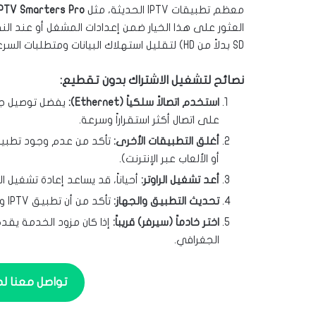
معظم تطبيقات IPTV الحديثة، مثل
IPTV Smarters Pro
العثور على هذا الخيار ضمن إعدادات المشغل أو عند النقر
SD بدلاً من HD) لتقليل استهلاك البيانات ومتطلبات السرعة، مما يساعد على التخلص من التقطيع.
نصائح لتشغيل الاشتراك بدون تقطيع:
استخدم اتصالاً سلكياً (Ethernet):
على اتصال أكثر استقراراً وسرعة.
أغلق التطبيقات الأخرى:
تأكد من عدم وجود تطبيقا
أو الألعاب عبر الإنترنت).
أعد تشغيل الراوتر:
أحياناً، قد يساعد إعادة تشغيل ال
تحديث التطبيق والجهاز:
تأكد من أن تطبيق IPTV وجهازك (التلفاز الذكي، جهاز الاستقبال) محدثان لآخر إصدار.
اختر خادماً (سيرفر) قريباً:
إذا كان مزود الخدمة يقدم
الجغرافي.
تواصل معنا لطلب ا