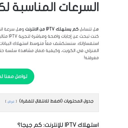
السرعات المناسبة ل
هل تتساءل
كم يستهلك IPTV من الانترنت
وهل سرعة اتصا
كنت تبحث
استفساراتك. سنستكشف معاً متوسط استهلاك البيانات،
المنزلي في الكويت، وكيفية ضمان مشاهدة سلسة حتى م
معرفته!
تواصل معنا لطلب ا
جدول المحتويات (اضغط للانتقال للفقرة)
عرض
استهلاك IPTV للإنترنت: كم جيجا؟