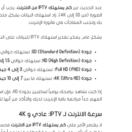
عند الحديث عن
كم يستهلك IPTV من الانترنت
، يجب أن 
الصورة (من SD إلى 4K)، زاد استهلاك الب
بك وتجنب المفاجآت في فاتورة الإنترنت.
بشكل عام، يمكن تقدير استهلاك IPTV للبيانات على النحو التالي لكل ساعة مشاهدة:
جودة SD (Standard Definition):
تستهلك حوالي
جودة HD (High Definition):
تستهلك حوالي
1.5 إلى 3 جيجابايت
جودة Full HD (FHD):
تستهلك حوالي
3 إلى 4 جيجابايت
جودة 4K (Ultra HD):
تستهلك ما بين
7 إلى 10 جيجابايت
المهم جداً مراجعة باقة الإنترنت لديك والتأكد من أنها
سرعة الانترنت لـ IPTV: عادي و 4K
لا يقتصر الأمر على
كم يستهلك IPTV من الانترنت
فحسب، 