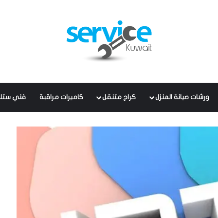
ورشات صيانة المنزل
كراج متنقل
كاميرات مراقبة
فني ستل