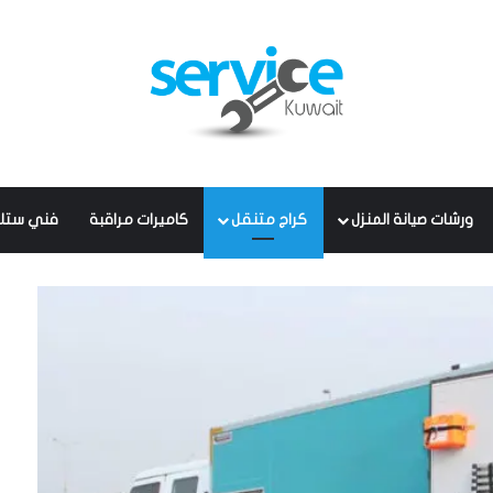
ورشات صيانة المنزل
كراج متنقل
كاميرات مراقبة
فني ستل