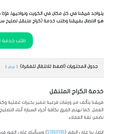
يتواجد فريقنا في كل مكان في الكويت ونواحيها، فإذا ك
هو الاتصال بفريقنا وطلب خدمة (كراج متنقل تصليح سي
طلب خدمة تصليح 
جدول المحتويات (اضغط للانتقال للفقرة)
عرض
خدمة الكراج المتنقل
فريقنا يتألف من ورشات فرعية تتميز بخبرات عملية وكفا
العمل. كما تهتم الفرق بكافة أجزاء السيارة أثناء التصليح
نضمن ثقة العملاء.
اتصل بنا على الرقم (
51350135
) وسيأتيك على الفور فر