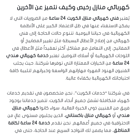
كهربائي منازل رخيص وكيف نتميز عن الآخرين
يُعتبر
فني كهربائي منازل الكويت 24 ساعة
من الضروريات التي لا
يمكن الاستغناء عنها في ظل الاعتماد الكبير على الأنظمة
الكهربائية في حياتنا اليومية. تتنوع حالات الحاجة إلى فني
كهربائي من إصلاح الأعطال البسيطة مثل تغيير المصابيح أو
المفاتيح، إلى التعامل مع مشاكل أكثر تعقيداً مثل الأعطال في
اللوحات الكهربائية أو أسلاك التوصيل. تعتبر
خدمة كهربائي هندي
24 ساعة
من الخيارات الممتازة التي توفرها شركتنا، حيث يجلب
الفنيون الهنود المهرة مهاراتهم الواسعة وخبراتهم لتلبية كافة
احتياجاتك الكهربائية بكفاءة عالية.
في شركتنا “خدمات الكويت”، نحن متخصصون في تقديم خدمات
كهرباء متكاملة تشمل جميع أنحاء الكويت. تتميز خدماتنا بوجود
فريق من الفنيين ذوي الخبرة العالية، سواء كانوا
كهربائي منازل
هندي
أو
كهربائي منازل باكستاني
، الذين يجلبون مستوى عالٍ من
الاحترافية في جميع أعمالهم. نحن نقدم
خدمة 24 ساعة لكافة
المناطق
، مما يضمن لك التواجد السريع عند الحاجة، حتى في