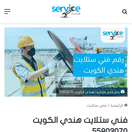
بحث عن
الق
رقم فني ستلايت هندي الكويت 55803070
الرئيسية
/
فني ستلايت
فني ستلايت هندي الكويت
55803070