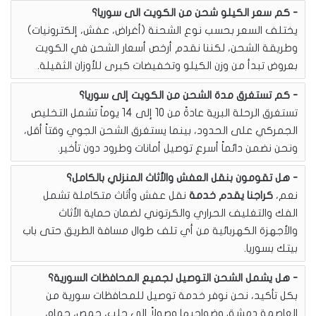
كم سعر الكيلو شحن من الكويت الى سوريا؟
يختلف السعر بحسب نوع الشحنة (أغراض، عفش، إلكترونيات)
وطريقة الشحن، لكننا نقدم أرخص أسعار الشحن في الكويت
بعروض تبدأ من وزن الكيلو وتخفيضات كبرى للأوزان الثقيلة.
كم تستغرق مدة الشحن من الكويت إلى سوريا؟
تستغرق الرحلة البرية عادةً من 10 إلى 14 يوماً تشمل التخليص
الجمركي على الحدود، بينما يستغرق الشحن الجوي وقتاً أقل،
ونحن نضمن دائماً أسرع توصيل أمانات وطرود دون تأخير.
هل تقومون بنقل العفش والأثاث المنزلي بالكامل؟
نعم،
كراجنا يقدم خدمة
نقل عفش وأثاث متكاملة تشمل
الفك والتغليف الحراري والكرتوني لضمان حماية الأثاث
والأجهزة الكهربائية من أي تلف طوال مسافة الطريق حتى باب
بيتك بسوريا.
هل يشمل الشحن التوصيل لجميع المحافظات السورية؟
بكل تأكيد، نحن نوفر خدمة توصيل للمحافظات سورية من
العاصمة دمشق وضواحيها وصولاً إلى حلب، حمص، حماه،