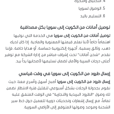
التخليص والتحرك
الوصول لسوريا
التسليم باليد
توصيل أمانات من الكويت إلى سوريا بكل مصداقية
توصيل أمانات من الكويت إلى سوريا
هي الخدمة التي نوليها
اهتماماً خاصاً لأننا نعلم قيمتها المعنوية والمادية. إذا كان لديك
ذهب، وثائق رسمية، أجهزة إلكترونية حساسة، أو هدايا خاصة، فإننا
نقدم “شحن أمانات” تحت إشراف مباشر من إدارة الشركة مع توفير
أعلى درجات السرية والأمان لضمان تسليمها لأصحابها يداً بيد.
إرسال طرود من الكويت إلى سوريا في وقت قياسي
إرسال طرود من الكويت إلى سوريا
أصبح أسهل وأسرع معنا، حيث
نقوم بجدولة الرحلات بشكل أسبوعي لتقليل فترة الانتظار. نضمن
لك وصول “الطرود البريدية والتجارية” في الوقت المتفق عليه
تماماً، مع إرسال إشعارات وتحديثات دورية للعميل حول خط سير
الشحنة وموعد وصولها المتوقع إلى الأراضي السورية.