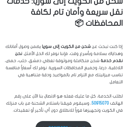
شحن من الكويت إلى سوريا: خدمات
نقل سريعة وأمان تام لكافة
المحافظات 📦
إذا كنت تبحث عن
شحن من الكويت إلى سوريا
يضمن وصول أماناتك
وهداياك بسلامة وبأسرع وقت، فإننا نوفر لك الحل الأمثل.
نحن
نقدم خدمة
شحن متكاملة وموثوقة تغطي دمشق، حلب، حمص،
اللاذقية، درعا، وجميع المحافظات السورية. نوفر لك أسعاراً منافسة
تناسب ميزانيتك مع التزام تام بالمواعيد ودقة متناهية في
التعامل.
لطلب الخدمة، كل ما عليك فعله هو الاتصال بنا الآن على رقم
الهاتف
50915070
، وسيقوم فريقنا باستلام الشحنة من باب منزلك
في الكويت وتجهيزها فوراً للانطلاق دون أي تأخير أو تعقيدات.