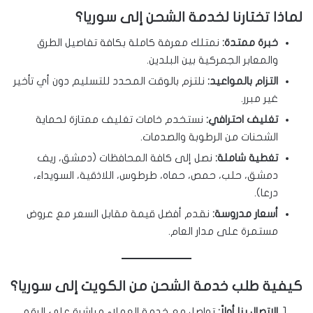
لماذا تختارنا لخدمة الشحن إلى سوريا؟
خبرة ممتدة:
نمتلك معرفة كاملة بكافة تفاصيل الطرق
والمعابر الجمركية بين البلدين.
التزام بالمواعيد:
نلتزم بالوقت المحدد للتسليم دون أي تأخير
غير مبرر.
تغليف احترافي:
نستخدم خامات تغليف ممتازة لحماية
الشحنات من الرطوبة والصدمات.
تغطية شاملة:
نصل إلى كافة المحافظات (دمشق، ريف
دمشق، حلب، حمص، حماه، طرطوس، اللاذقية، السويداء،
درعا).
أسعار مدروسة:
نقدم أفضل قيمة مقابل السعر مع عروض
مستمرة على مدار العام.
كيفية طلب خدمة الشحن من الكويت إلى سوريا؟
الاتصال بنا أولاً:
تواصل مع خدمة العملاء مباشرة على الرقم