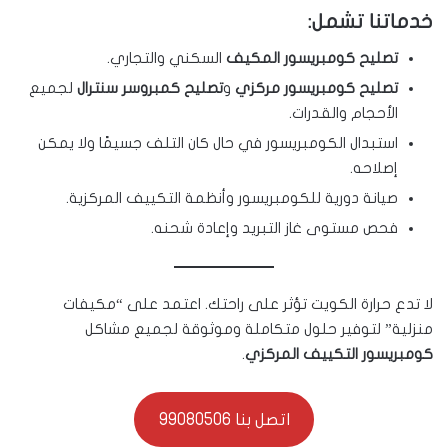
خدماتنا تشمل:
تصليح كومبريسور المكيف
السكني والتجاري.
تصليح كومبريسور مركزي
و
تصليح كمبروسر سنترال
لجميع
الأحجام والقدرات.
استبدال الكومبريسور في حال كان التلف جسيمًا ولا يمكن
إصلاحه.
صيانة دورية للكومبريسور وأنظمة التكييف المركزية.
فحص مستوى غاز التبريد وإعادة شحنه.
لا تدع حرارة الكويت تؤثر على راحتك. اعتمد على “مكيفات
منزلية” لتوفير حلول متكاملة وموثوقة لجميع مشاكل
كومبريسور التكييف المركزي
.
اتصل بنا 99080506