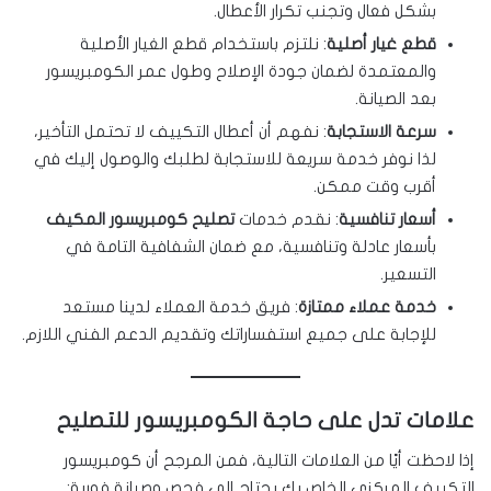
بشكل فعال وتجنب تكرار الأعطال.
قطع غيار أصلية
: نلتزم باستخدام قطع الغيار الأصلية
والمعتمدة لضمان جودة الإصلاح وطول عمر الكومبريسور
بعد الصيانة.
سرعة الاستجابة
: نفهم أن أعطال التكييف لا تحتمل التأخير،
لذا نوفر خدمة سريعة للاستجابة لطلبك والوصول إليك في
أقرب وقت ممكن.
أسعار تنافسية
: نقدم خدمات
تصليح كومبريسور المكيف
بأسعار عادلة وتنافسية، مع ضمان الشفافية التامة في
التسعير.
خدمة عملاء ممتازة
: فريق خدمة العملاء لدينا مستعد
للإجابة على جميع استفساراتك وتقديم الدعم الفني اللازم.
علامات تدل على حاجة الكومبريسور للتصليح
إذا لاحظت أيًا من العلامات التالية، فمن المرجح أن كومبريسور
التكييف المركزي الخاص بك يحتاج إلى فحص وصيانة فورية: