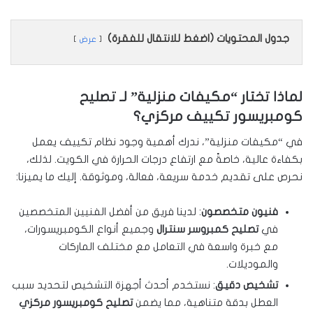
جدول المحتويات (اضغط للانتقال للفقرة)
عرض
لماذا تختار “مكيفات منزلية” لـ
تصليح
كومبريسور تكييف مركزي
؟
في “مكيفات منزلية”، ندرك أهمية وجود نظام تكييف يعمل
بكفاءة عالية، خاصةً مع ارتفاع درجات الحرارة في الكويت. لذلك،
نحرص على تقديم خدمة سريعة، فعالة، وموثوقة. إليك ما يميزنا:
فنيون متخصصون
: لدينا فريق من أفضل الفنيين المتخصصين
في
تصليح كمبروسر سنترال
وجميع أنواع الكومبريسورات،
مع خبرة واسعة في التعامل مع مختلف الماركات
والموديلات.
تشخيص دقيق
: نستخدم أحدث أجهزة التشخيص لتحديد سبب
العطل بدقة متناهية، مما يضمن
تصليح كومبريسور مركزي