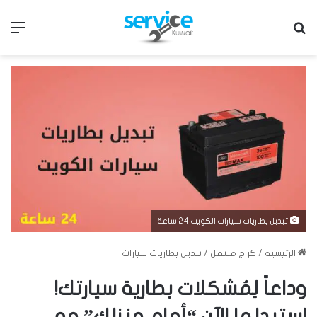
بحث عن
الق
تبديل بطاريات سيارات الكويت 24 ساعة
الرئيسية
/
كراج متنقل
/
تبديل بطاريات سيارات
وداعاً لِمُشكلات بطارية سيارتك!
استبدلها الآن “أمام منزلك” مع