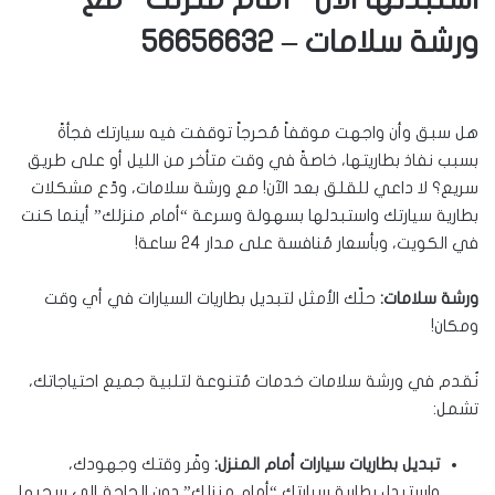
ورشة سلامات – 56656632
هل سبق وأن واجهت موقفاً مُحرجاً توقفت فيه سيارتك فجأةً
بسبب نفاذ بطاريتها، خاصةً في وقت متأخر من الليل أو على طريق
سريع؟ لا داعي للقلق بعد الآن! مع ورشة سلامات، ودّع مشكلات
بطارية سيارتك واستبدلها بسهولة وسرعة “أمام منزلك” أينما كنت
في الكويت، وبأسعار مُنافسة على مدار 24 ساعة!
ورشة سلامات:
حلّك الأمثل لتبديل بطاريات السيارات في أي وقت
ومكان!
نُقدم في ورشة سلامات خدمات مُتنوعة لتلبية جميع احتياجاتك،
تشمل:
تبديل بطاريات سيارات أمام المنزل:
وفّر وقتك وجهودك،
واستبدل بطارية سيارتك “أمام منزلك” دون الحاجة إلى سحبها